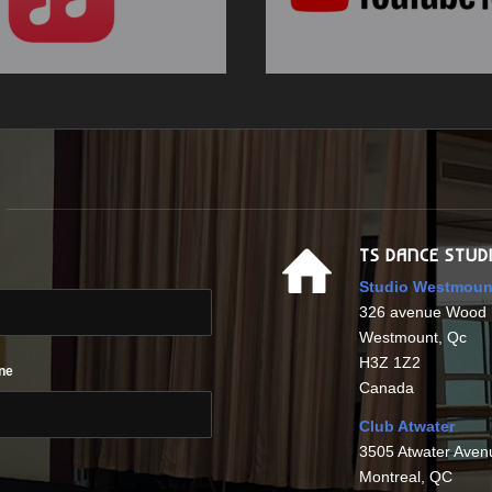
TS DANCE STUD
Studio Westmoun
326 avenue Wood
Westmount, Qc
H3Z 1Z2
ne
Canada
Club Atwater
3505 Atwater Aven
Montreal, QC