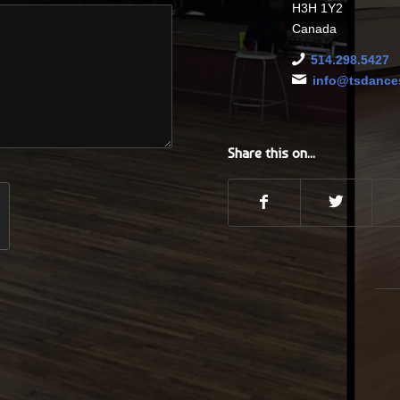
H3H 1Y2
Canada
514.298.5427
info@tsdance
Share this on...